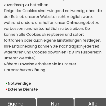
Kontakt
zuverlässig zu betreiben.
Einige der Cookies sind zwingend notwendig, ohne die
WVM Weller Versicherungsmakler
der Betrieb unserer Website nicht möglich wäre,
GmbH & Co. KG
während andere uns helfen unser Onlineangebot zu
Rathausplatz 6
verbessern und wirtschaftlich zu betreiben. Sie
71566 Althütte
können alle Cookies akzeptieren und sofort
+49 7183 428900
fortfahren oder auch eigene Einstellungen festlegen.
service[at]weller-versicherungen.de
Ihre Entscheidung können Sie nachträglich jederzeit
widerrufen und Cookies abwählen (z.B. im Fußbereich
unserer Website).
Rechtliches
Nähere Hinweise erhalten Sie in unserer
Datenschutzerklärung.
Impressum
Erstinformation
Notwendige
Externe Dienste
Datenschutz
Bildnachweise
Eigene
Nur
Alle