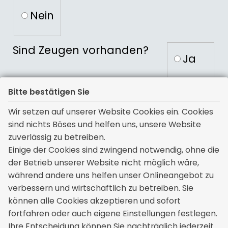
Nein
Wer war am Schaden beteiligt?
Sind Zeugen vorhanden?
Sind Zeu
Ja
(Name, Anschrift, nähere
Beschreibung)
Nein
Bitte bestätigen Sie
Wir setzen auf unserer Website Cookies ein. Cookies
Name und Anschrift der Zeugen
Ist eine polizeiliche Aufnahme
sind nichts Böses und helfen uns, unsere Website
erfolgt?
zuverlässig zu betreiben.
Einige der Cookies sind zwingend notwendig, ohne die
Ist eine polizeiliche Aufnahme erfolgt?
Ja
der Betrieb unserer Website nicht möglich wäre,
während andere uns helfen unser Onlineangebot zu
Nein
verbessern und wirtschaftlich zu betreiben. Sie
können alle Cookies akzeptieren und sofort
Falls bekannt, bitte Dienststelle,
fortfahren oder auch eigene Einstellungen festlegen.
Sonstiges
Ihre Entscheidung können Sie nachträglich jederzeit