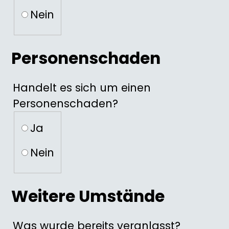
Nein
Schadenschilderung
Was wurde beschädigt?
Wie hoch schätzen Sie den Schaden
Personenschaden
Umfange des Schadens?
Handelt es sich um einen
Personenschaden?
Handelt es sich um einen Personens
Ja
Nein
Name, Geburtsdatum, Anschrift und
Stand der Fahrer oder
Weitere Umstände
Führerscheindaten des Fahres?
Schadenverursacher unter Alkohol-
oder Drogeneinfluss?
Was wurde bereits veranlasst?