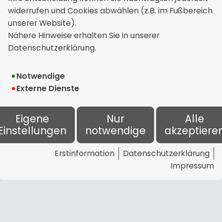
Namen des Polizeibeamten und ggf.
widerrufen und Cookies abwählen (z.B. im Fußbereich
Aktenzeichen angeben
unserer Website).
Geben Sie bitte bei Kfz-Schäden Ihr
Nähere Hinweise erhalten Sie in unserer
Kennzeichen an, bei anderen
Datenschutzerklärung.
Schäden, falls zur Hand,
Versicherungsgesellschaft und
Notwendige
Versicherungsscheinnummer.
Externe Dienste
Eigene
Nur
Alle
Einstellungen
notwendige
akzeptiere
Erstinformation
Datenschutzerklärung
Impressum