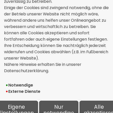
zuverlässig zu betreiben.
Einige der Cookies sind zwingend notwendig, ohne die
WVM Weller Versicherungsmakler
der Betrieb unserer Website nicht möglich wäre,
GmbH & Co. KG
während andere uns helfen unser Onlineangebot zu
Rathausplatz 6
verbessern und wirtschaftlich zu betreiben. Sie
71566 Althütte
können alle Cookies akzeptieren und sofort
+49 7183 428900
fortfahren oder auch eigene Einstellungen festlegen.
service[at]weller-versicherungen.de
Ihre Entscheidung können Sie nachträglich jederzeit
widerrufen und Cookies abwählen (z.B. im Fußbereich
unserer Website).
Rechtliches
Nähere Hinweise erhalten Sie in unserer
Datenschutzerklärung.
Impressum
Erstinformation
Notwendige
Externe Dienste
Datenschutz
Bildnachweise
Eigene
Nur
Alle