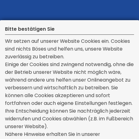
Bitte bestätigen Sie
Wir setzen auf unserer Website Cookies ein. Cookies
sind nichts Böses und helfen uns, unsere Website
Kontakt
zuverlässig zu betreiben.
Einige der Cookies sind zwingend notwendig, ohne die
WVM Weller Versicherungsmakler
der Betrieb unserer Website nicht möglich wäre,
GmbH & Co. KG
während andere uns helfen unser Onlineangebot zu
Rathausplatz 6
verbessern und wirtschaftlich zu betreiben. Sie
71566 Althütte
können alle Cookies akzeptieren und sofort
+49 7183 428900
fortfahren oder auch eigene Einstellungen festlegen.
service[at]weller-versicherungen.de
Ihre Entscheidung können Sie nachträglich jederzeit
widerrufen und Cookies abwählen (z.B. im Fußbereich
unserer Website).
Rechtliches
Nähere Hinweise erhalten Sie in unserer