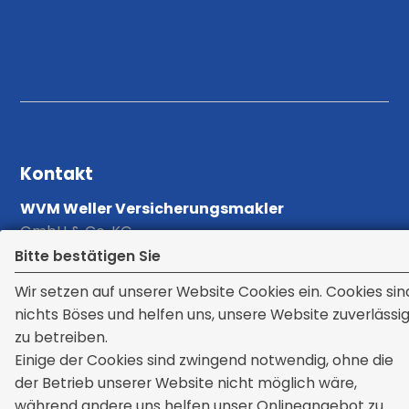
Kontakt
WVM Weller Versicherungsmakler
GmbH & Co. KG
Rathausplatz 6
Bitte bestätigen Sie
71566 Althütte
Wir setzen auf unserer Website Cookies ein. Cookies sin
+49 7183 428900
nichts Böses und helfen uns, unsere Website zuverlässi
service[at]weller-versicherungen.de
zu betreiben.
Einige der Cookies sind zwingend notwendig, ohne die
der Betrieb unserer Website nicht möglich wäre,
Rechtliches
während andere uns helfen unser Onlineangebot zu